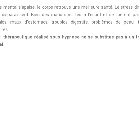
e mental s’apaise, le corps retrouve une meilleure santé. Le stress di
 disparaissent. Bien des maux sont liés à l’esprit et se libèrent p
ales, maux d’estomacs, troubles digestifs, problèmes de peau, 
ires …
il thérapeutique réalisé sous hypnose ne se substitue pas à un t
el
.